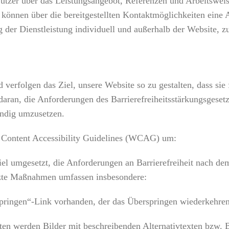
tzer über das Leistungsangebot, Referenzen und Arbeitsweise
e können über die bereitgestellten Kontaktmöglichkeiten eine
der Dienstleistung individuell und außerhalb der Website, z
nd verfolgen das Ziel, unsere Website so zu gestalten, dass si
h daran, die Anforderungen des Barrierefreiheitsstärkungsge
ändig umzusetzen.
 Content Accessibility Guidelines (WCAG) um:
l umgesetzt, die Anforderungen an Barrierefreiheit nach dem
tzte Maßnahmen umfassen insbesondere:
 springen“-Link vorhanden, der das Überspringen wiederkehren
eiten werden Bilder mit beschreibenden Alternativtexten bzw.